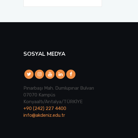
SOSYAL MEDYA
Pınarbaşı Mah. Dumlupınar Bulvarı
07070 Kampüs
Konyaaltı/Antalya/TÜRKİYE
+90 (242) 227 4400
info@akdeniz.edu.tr