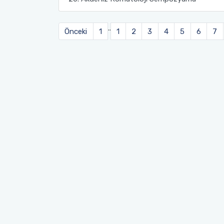
Sağlık Bilimleri Fakültesi
..
Önceki
1
1
2
3
4
5
6
7
Serik İşletme Fakültesi
Spor Bilimleri Fakültesi
Su Ürünleri Fakültesi
Tıp Fakültesi
Turizm Fakültesi
Uygulamalı Bilimler Fakültesi
Ziraat Fakültesi