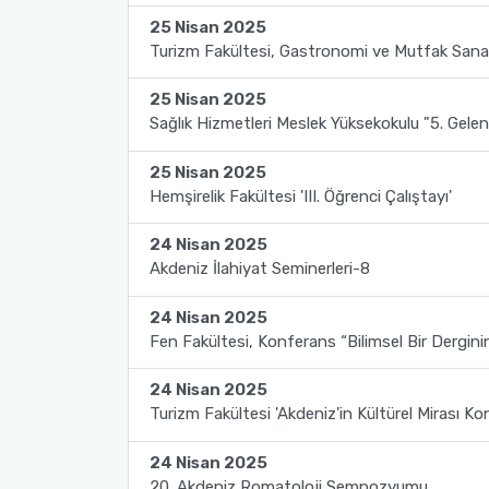
25 Nisan 2025
2022-2026 Stratejik Planı
İlahiyat Fakültesi
Sağlık Hizmetleri MYO
Yapı İşleri ve Teknik Daire Başkanlığı
Mezun Bilgi Sistemi
AB Projeleri
Turizm Fakültesi, Gastronomi ve Mutfak Sanat
Faaliyet Raporları
İletişim Fakültesi
Serik Gülsün Süleyman Süral MYO
Uluslararası İlişkiler Ofisi
Sıkça Sorulan Sorular
TÜBİTAK Projeleri
25 Nisan 2025
Sağlık Hizmetleri Meslek Yüksekokulu "5. Gelene
Akademik Tören
Kemer Denizcilik Fakültesi
Sosyal Bilimler MYO
Web of Science
25 Nisan 2025
Hemşirelik Fakültesi 'III. Öğrenci Çalıştayı'
Kumluca Sağlık Bilimleri Fakültesi
Teknik Bilimler MYO
SciVal
24 Nisan 2025
Manavgat Sosyal ve Beşeri Bilimler Fakültesi
Akdeniz İlahiyat Seminerleri-8
24 Nisan 2025
Manavgat Turizm Fakültesi
Fen Fakültesi, Konferans “Bilimsel Bir Dergini
Manavgat Yabancı Diller Fakültesi
24 Nisan 2025
Turizm Fakültesi 'Akdeniz'in Kültürel Mirası Kon
Mimarlık Fakültesi
24 Nisan 2025
Mühendislik Fakültesi
20. Akdeniz Romatoloji Sempozyumu