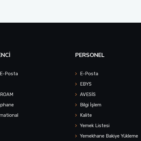
NCI
PERSONEL
 E-Posta
E-Posta
EBYS
UROAM
AVESİS
üphane
Bilgi İşlem
rnational
Kalite
Yemek Listesi
Yemekhane Bakiye Yükleme