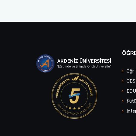
ÖĞRE
Öğr.
OBS
ED
Küt
Inte