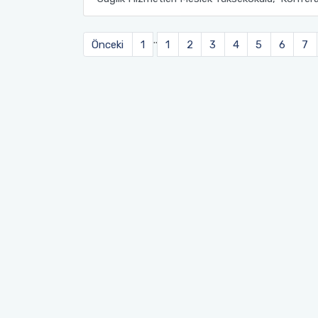
Sağlık Bilimleri Fakültesi
..
Önceki
1
1
2
3
4
5
6
7
Serik İşletme Fakültesi
Spor Bilimleri Fakültesi
Su Ürünleri Fakültesi
Tıp Fakültesi
Turizm Fakültesi
Uygulamalı Bilimler Fakültesi
Ziraat Fakültesi