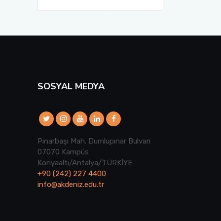
SOSYAL MEDYA
Pınarbaşı Mah. Dumlupınar Bulvarı
07070 Kampüs
Konyaaltı/Antalya/TÜRKİYE
+90 (242) 227 4400
info@akdeniz.edu.tr