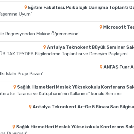
Eğitim Fakültesi, Psikolojik Danışma Toplantı O
 Yaşamına Uyum”
Microsoft Te
 ile Regresyondan Makine Öğrenmesine'
Antalya Teknokent Büyük Seminer Sa
TÜBİTAK TEYDEB Bilgilendirme Toplantısı ve Deneyim Paylaşımı'
ANFAŞ Fuar A
i Islahı Proje Pazarı'
Sağlık Hizmetleri Meslek Yüksekokulu Konferans Sa
 Literatür Tarama ve Kütüphane‘nin Kullanımı‘‘ konulu Seminer
Antalya Teknokent Ar-Ge 5 Binası San Bilgis
n
Sağlık Hizmetleri Meslek Yüksekokulu Konferans Sa
ans Duyurusu'