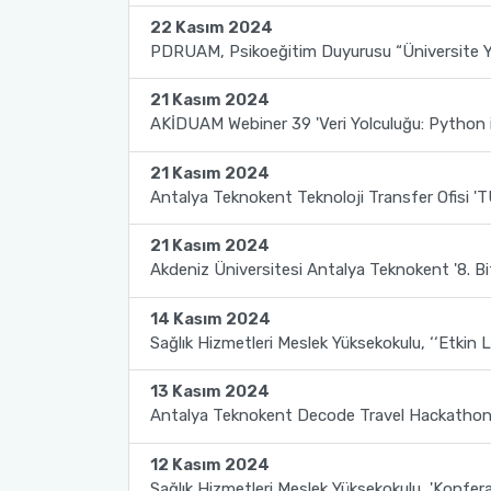
22 Kasım 2024
2022-2026 Stratejik Planı
İlahiyat Fakültesi
Sağlık Hizmetleri MYO
Yapı İşleri ve Teknik Daire Başkanlığı
Mezun Bilgi Sistemi
AB Projeleri
PDRUAM, Psikoeğitim Duyurusu “Üniversite
Faaliyet Raporları
İletişim Fakültesi
Serik Gülsün Süleyman Süral MYO
Uluslararası İlişkiler Ofisi
Sıkça Sorulan Sorular
TÜBİTAK Projeleri
21 Kasım 2024
AKİDUAM Webiner 39 'Veri Yolculuğu: Python
Akademik Tören
Kemer Denizcilik Fakültesi
Sosyal Bilimler MYO
Web of Science
21 Kasım 2024
Antalya Teknokent Teknoloji Transfer Ofisi '
Kumluca Sağlık Bilimleri Fakültesi
Teknik Bilimler MYO
SciVal
21 Kasım 2024
Manavgat Sosyal ve Beşeri Bilimler Fakültesi
Akdeniz Üniversitesi Antalya Teknokent '8. Bitk
14 Kasım 2024
Manavgat Turizm Fakültesi
Sağlık Hizmetleri Meslek Yüksekokulu, ‘‘Etkin
Manavgat Yabancı Diller Fakültesi
13 Kasım 2024
Antalya Teknokent Decode Travel Hackatho
Mimarlık Fakültesi
12 Kasım 2024
Mühendislik Fakültesi
Sağlık Hizmetleri Meslek Yüksekokulu, 'Konfer