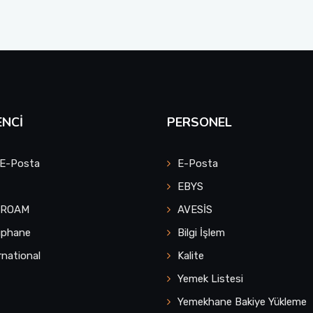
NCI
PERSONEL
 E-Posta
E-Posta
EBYS
UROAM
AVESİS
üphane
Bilgi İşlem
rnational
Kalite
Yemek Listesi
Yemekhane Bakiye Yükleme