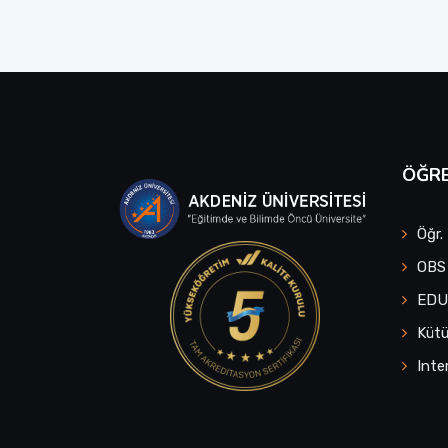
ÖĞRE
Öğr.
OBS
ED
Küt
Inte