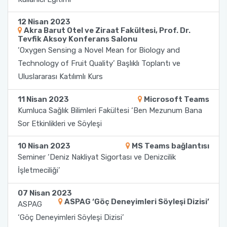
12 Nisan 2023
Sağlık Bilimleri Fakültesi
Akra Barut Otel ve Ziraat Fakültesi, Prof. Dr.
Tevfik Aksoy Konferans Salonu
Serik İşletme Fakültesi
‘Oxygen Sensing a Novel Mean for Biology and
Technology of Fruit Quality’ Başlıklı Toplantı ve
Spor Bilimleri Fakültesi
Uluslararası Katılımlı Kurs
11 Nisan 2023
Microsoft Teams
Su Ürünleri Fakültesi
Kumluca Sağlık Bilimleri Fakültesi ‘Ben Mezunum Bana
Sor Etkinlikleri ve Söyleşi
Tıp Fakültesi
10 Nisan 2023
MS Teams bağlantısı
Turizm Fakültesi
Seminer ‘Deniz Nakliyat Sigortası ve Denizcilik
İşletmeciliği’
Uygulamalı Bilimler Fakültesi
07 Nisan 2023
ASPAG ‘Göç Deneyimleri Söyleşi Dizisi’
ASPAG
Ziraat Fakültesi
‘Göç Deneyimleri Söyleşi Dizisi’