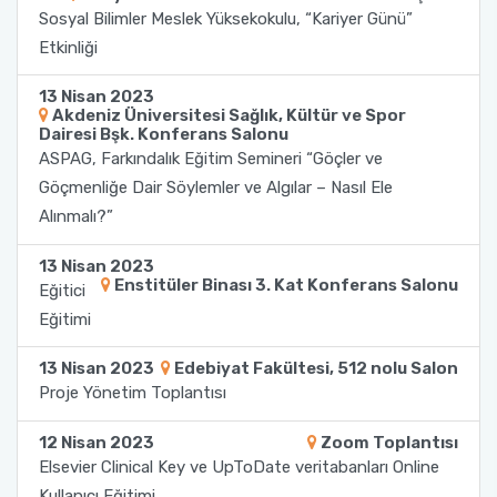
Yönetim Sistemi)
Online Sağlık Hizmetleri Randevu Sistemi
Sosyal Bilimler Meslek Yüksekokulu, “Kariyer Günü”
2022-2026 Stratejik Planı
İlahiyat Fakültesi
Sağlık Hizmetleri MYO
Yapı İşleri ve Teknik Daire Başkanlığı
Mezun Bilgi Sistemi
Etkinliği
Dış Kaynaklı Proje Takip Sistemi
Faaliyet Raporları
İletişim Fakültesi
Serik Gülsün Süleyman Süral MYO
Uluslararası İlişkiler Ofisi
Sıkça Sorulan Sorular
13 Nisan 2023
Akdeniz Üniversitesi Sağlık, Kültür ve Spor
AB Projeleri
Dairesi Bşk. Konferans Salonu
Akademik Tören
Kemer Denizcilik Fakültesi
Sosyal Bilimler MYO
ASPAG, Farkındalık Eğitim Semineri “Göçler ve
TÜBİTAK Projeleri
Göçmenliğe Dair Söylemler ve Algılar – Nasıl Ele
Kumluca Sağlık Bilimleri Fakültesi
Teknik Bilimler MYO
Alınmalı?”
Web of Science
13 Nisan 2023
Manavgat Sosyal ve Beşeri Bilimler Fakültesi
Enstitüler Binası 3. Kat Konferans Salonu
SciVal
Eğitici
Eğitimi
Manavgat Turizm Fakültesi
13 Nisan 2023
Edebiyat Fakültesi, 512 nolu Salon
Manavgat Yabancı Diller Fakültesi
Proje Yönetim Toplantısı
Mimarlık Fakültesi
12 Nisan 2023
Zoom Toplantısı
Elsevier Clinical Key ve UpToDate veritabanları Online
Mühendislik Fakültesi
Kullanıcı Eğitimi