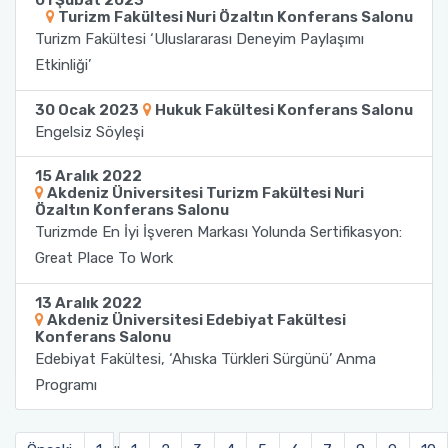
01 Şubat 2023
Turizm Fakültesi Nuri Özaltın Konferans Salonu
Turizm Fakültesi ‘Uluslararası Deneyim Paylaşımı
Sağlık Bilimleri Fakültesi
Etkinliği’
Serik İşletme Fakültesi
30 Ocak 2023
Hukuk Fakültesi Konferans Salonu
Engelsiz Söyleşi
Spor Bilimleri Fakültesi
15 Aralık 2022
Akdeniz Üniversitesi Turizm Fakültesi Nuri
Su Ürünleri Fakültesi
Özaltın Konferans Salonu
Turizmde En İyi İşveren Markası Yolunda Sertifikasyon:
Tıp Fakültesi
Great Place To Work
Turizm Fakültesi
13 Aralık 2022
Akdeniz Üniversitesi Edebiyat Fakültesi
Konferans Salonu
Uygulamalı Bilimler Fakültesi
Edebiyat Fakültesi, ‘Ahıska Türkleri Sürgünü’ Anma
Programı
Ziraat Fakültesi
..