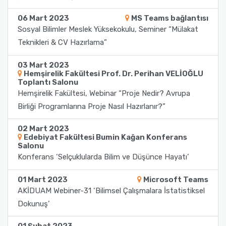
Yönetim Sistemi)
Online Sağlık Hizmetleri Randevu Sistemi
2022-2026 Stratejik Planı
İlahiyat Fakültesi
Sağlık Hizmetleri MYO
Yapı İşleri ve Teknik Daire Başkanlığı
Mezun Bilgi Sistemi
06 Mart 2023
MS Teams bağlantısı
Dış Kaynaklı Proje Takip Sistemi
Sosyal Bilimler Meslek Yüksekokulu, Seminer “Mülakat
Teknikleri & CV Hazırlama”
Faaliyet Raporları
İletişim Fakültesi
Serik Gülsün Süleyman Süral MYO
Uluslararası İlişkiler Ofisi
Sıkça Sorulan Sorular
AB Projeleri
03 Mart 2023
Akademik Tören
Kemer Denizcilik Fakültesi
Sosyal Bilimler MYO
Hemşirelik Fakültesi Prof. Dr. Perihan VELİOĞLU
TÜBİTAK Projeleri
Toplantı Salonu
Hemşirelik Fakültesi, Webinar “Proje Nedir? Avrupa
Kumluca Sağlık Bilimleri Fakültesi
Teknik Bilimler MYO
Web of Science
Birliği Programlarına Proje Nasıl Hazırlanır?”
Manavgat Sosyal ve Beşeri Bilimler Fakültesi
02 Mart 2023
SciVal
Edebiyat Fakültesi Bumin Kağan Konferans
Salonu
Manavgat Turizm Fakültesi
Konferans ‘Selçuklularda Bilim ve Düşünce Hayatı’
Manavgat Yabancı Diller Fakültesi
01 Mart 2023
Microsoft Teams
AKİDUAM Webiner-31 ‘Bilimsel Çalışmalara İstatistiksel
Mimarlık Fakültesi
Dokunuş’
Mühendislik Fakültesi