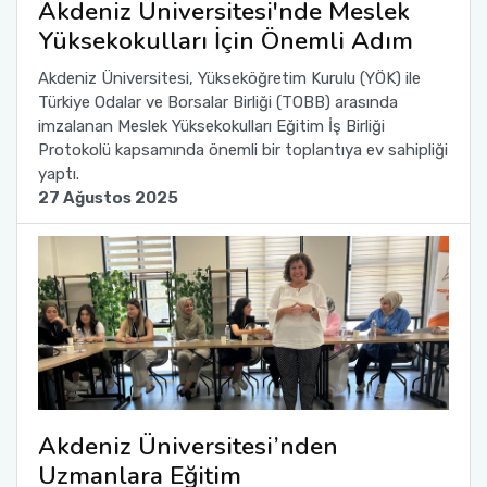
Akdeniz Üniversitesi'nde Meslek
Yönetim Sistemi)
Online Sağlık Hizmetleri Randevu Sistemi
Yüksekokulları İçin Önemli Adım
2022-2026 Stratejik Planı
İlahiyat Fakültesi
Sağlık Hizmetleri MYO
Yapı İşleri ve Teknik Daire Başkanlığı
Mezun Bilgi Sistemi
Dış Kaynaklı Proje Takip Sistemi
Akdeniz Üniversitesi, Yükseköğretim Kurulu (YÖK) ile
Faaliyet Raporları
İletişim Fakültesi
Serik Gülsün Süleyman Süral MYO
Uluslararası İlişkiler Ofisi
Sıkça Sorulan Sorular
Türkiye Odalar ve Borsalar Birliği (TOBB) arasında
AB Projeleri
imzalanan Meslek Yüksekokulları Eğitim İş Birliği
Akademik Tören
Kemer Denizcilik Fakültesi
Sosyal Bilimler MYO
Protokolü kapsamında önemli bir toplantıya ev sahipliği
TÜBİTAK Projeleri
yaptı.
27 Ağustos 2025
Kumluca Sağlık Bilimleri Fakültesi
Teknik Bilimler MYO
Web of Science
Manavgat Sosyal ve Beşeri Bilimler Fakültesi
SciVal
Manavgat Turizm Fakültesi
Manavgat Yabancı Diller Fakültesi
Mimarlık Fakültesi
Akdeniz Üniversitesi’nden
Uzmanlara Eğitim
Mühendislik Fakültesi