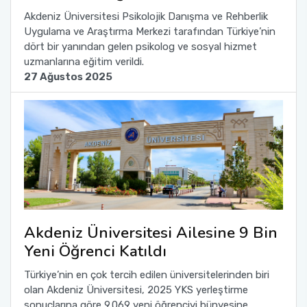
Akdeniz Üniversitesi Psikolojik Danışma ve Rehberlik
Uygulama ve Araştırma Merkezi tarafından Türkiye’nin
Sağlık Bilimleri Fakültesi
dört bir yanından gelen psikolog ve sosyal hizmet
uzmanlarına eğitim verildi.
Serik İşletme Fakültesi
27 Ağustos 2025
Spor Bilimleri Fakültesi
Su Ürünleri Fakültesi
Tıp Fakültesi
Turizm Fakültesi
Akdeniz Üniversitesi Ailesine 9 Bin
Uygulamalı Bilimler Fakültesi
Yeni Öğrenci Katıldı
Türkiye’nin en çok tercih edilen üniversitelerinden biri
Ziraat Fakültesi
olan Akdeniz Üniversitesi, 2025 YKS yerleştirme
sonuçlarına göre 9.069 yeni öğrenciyi bünyesine