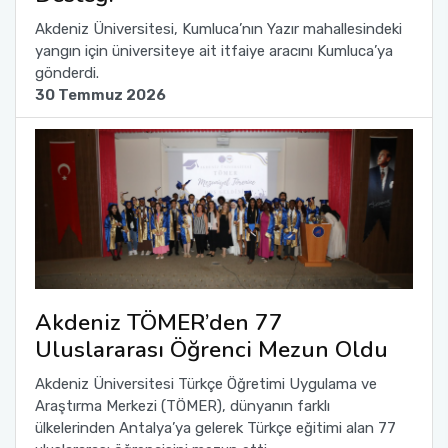
Akdeniz Üniversitesi, Kumluca’nın Yazır mahallesindeki
Sağlık Bilimleri Fakültesi
yangın için üniversiteye ait itfaiye aracını Kumluca’ya
gönderdi.
30 Temmuz 2026
Serik İşletme Fakültesi
Spor Bilimleri Fakültesi
Su Ürünleri Fakültesi
Tıp Fakültesi
Turizm Fakültesi
Akdeniz TÖMER’den 77
Uluslararası Öğrenci Mezun Oldu
Uygulamalı Bilimler Fakültesi
Akdeniz Üniversitesi Türkçe Öğretimi Uygulama ve
Ziraat Fakültesi
Araştırma Merkezi (TÖMER), dünyanın farklı
ülkelerinden Antalya’ya gelerek Türkçe eğitimi alan 77