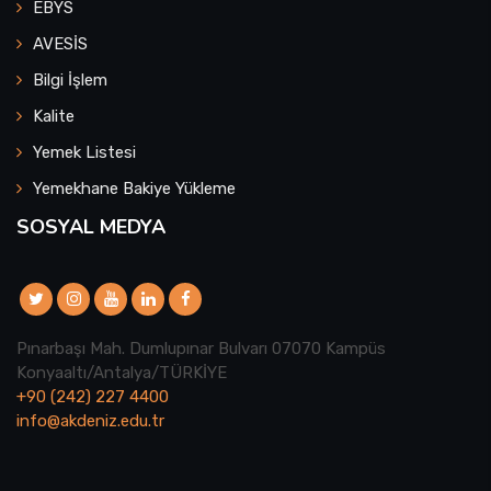
EBYS
AVESİS
Bilgi İşlem
Kalite
Yemek Listesi
Yemekhane Bakiye Yükleme
SOSYAL MEDYA
Pınarbaşı Mah. Dumlupınar Bulvarı 07070 Kampüs
Konyaaltı/Antalya/TÜRKİYE
+90 (242) 227 4400
info@akdeniz.edu.tr