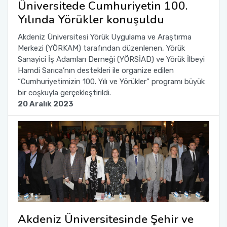
Üniversitede Cumhuriyetin 100.
Yılında Yörükler konuşuldu
Sağlık Bilimleri Fakültesi
Akdeniz Üniversitesi Yörük Uygulama ve Araştırma
Merkezi (YÖRKAM) tarafından düzenlenen, Yörük
Serik İşletme Fakültesi
Sanayici İş Adamları Derneği (YÖRSİAD) ve Yörük İlbeyi
Hamdi Sarıca’nın destekleri ile organize edilen
Spor Bilimleri Fakültesi
“Cumhuriyetimizin 100. Yılı ve Yörükler” programı büyük
bir coşkuyla gerçekleştirildi.
Su Ürünleri Fakültesi
20 Aralık 2023
Tıp Fakültesi
Turizm Fakültesi
Uygulamalı Bilimler Fakültesi
Ziraat Fakültesi
Akdeniz Üniversitesinde Şehir ve