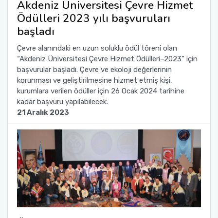
Akdeniz Üniversitesi Çevre Hizmet
Yönetim Sistemi)
Online Sağlık Hizmetleri Randevu Sistemi
Ödülleri 2023 yılı başvuruları
2022-2026 Stratejik Planı
İlahiyat Fakültesi
Sağlık Hizmetleri MYO
Yapı İşleri ve Teknik Daire Başkanlığı
Mezun Bilgi Sistemi
Dış Kaynaklı Proje Takip Sistemi
başladı
Faaliyet Raporları
İletişim Fakültesi
Serik Gülsün Süleyman Süral MYO
Uluslararası İlişkiler Ofisi
Sıkça Sorulan Sorular
Çevre alanındaki en uzun soluklu ödül töreni olan
AB Projeleri
“Akdeniz Üniversitesi Çevre Hizmet Ödülleri–2023” için
Akademik Tören
Kemer Denizcilik Fakültesi
Sosyal Bilimler MYO
başvurular başladı. Çevre ve ekoloji değerlerinin
TÜBİTAK Projeleri
korunması ve geliştirilmesine hizmet etmiş kişi,
kurumlara verilen ödüller için 26 Ocak 2024 tarihine
Kumluca Sağlık Bilimleri Fakültesi
Teknik Bilimler MYO
kadar başvuru yapılabilecek.
Web of Science
21 Aralık 2023
Manavgat Sosyal ve Beşeri Bilimler Fakültesi
SciVal
Manavgat Turizm Fakültesi
Manavgat Yabancı Diller Fakültesi
Mimarlık Fakültesi
Mühendislik Fakültesi