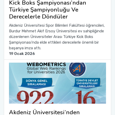
Kick Boks Şampiyonası’ndan
Yönetim Sistemi)
Online Sağlık Hizmetleri Randevu Sistemi
Türkiye Şampiyonluğu Ve
2022-2026 Stratejik Planı
İlahiyat Fakültesi
Sağlık Hizmetleri MYO
Yapı İşleri ve Teknik Daire Başkanlığı
Mezun Bilgi Sistemi
Dış Kaynaklı Proje Takip Sistemi
Derecelerle Döndüler
Faaliyet Raporları
İletişim Fakültesi
Serik Gülsün Süleyman Süral MYO
Uluslararası İlişkiler Ofisi
Sıkça Sorulan Sorular
Akdeniz Üniversitesi Spor Bilimleri Fakültesi öğrencileri,
AB Projeleri
Burdur Mehmet Akif Ersoy Üniversitesi ev sahipliğinde
Akademik Tören
Kemer Denizcilik Fakültesi
Sosyal Bilimler MYO
düzenlenen Üniversiteler Arası Türkiye Kick Boks
TÜBİTAK Projeleri
Şampiyonası’nda elde ettikleri derecelerle önemli bir
başarıya imza attı.
Kumluca Sağlık Bilimleri Fakültesi
Teknik Bilimler MYO
19 Ocak 2026
Web of Science
Manavgat Sosyal ve Beşeri Bilimler Fakültesi
SciVal
Manavgat Turizm Fakültesi
Manavgat Yabancı Diller Fakültesi
Mimarlık Fakültesi
Akdeniz Üniversitesi’nden
Mühendislik Fakültesi