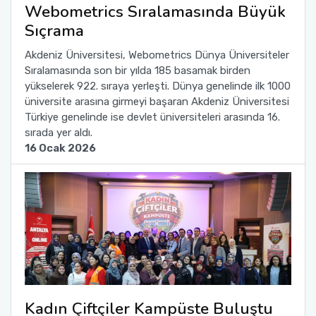
Webometrics Sıralamasında Büyük
Sıçrama
Sağlık Bilimleri Fakültesi
Akdeniz Üniversitesi, Webometrics Dünya Üniversiteler
Serik İşletme Fakültesi
Sıralamasında son bir yılda 185 basamak birden
yükselerek 922. sıraya yerleşti. Dünya genelinde ilk 1000
üniversite arasına girmeyi başaran Akdeniz Üniversitesi
Spor Bilimleri Fakültesi
Türkiye genelinde ise devlet üniversiteleri arasında 16.
sırada yer aldı.
Su Ürünleri Fakültesi
16 Ocak 2026
Tıp Fakültesi
Turizm Fakültesi
Uygulamalı Bilimler Fakültesi
Ziraat Fakültesi
Kadın Çiftçiler Kampüste Buluştu